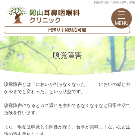
岡山市北区 耳鼻科 日帰り手術
日帰り手術対応可能
嗅覚障害
嗅覚障害とは「においが判らなくなった」、「においの感じ方
が今までと変わった」という状態です。
嗅覚障害になるとガス漏れを察知できなくなるなど日常生活で
危険を伴います。
また、嗅覚は味覚とも関係が深く、食事が美味しくないなど生
活の質も悪化します。