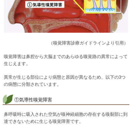
（嗅覚障害診療ガイドラインより引用）
嗅覚障害は鼻腔から大脳までのあらゆる嗅覚路の異常によって
生じえます。
異常が生じる部位により病態と原因が異なるため、以下の3つ
の病態に分類されています。
①気導性嗅覚障害
鼻呼吸時に吸入された空気が嗅神経細胞の存在する嗅裂部に到
達できないために生じる嗅覚障害です。